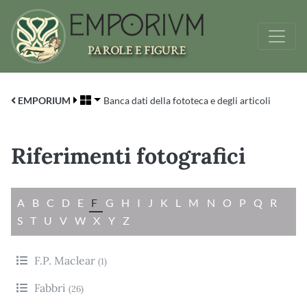
EMPORIUM
Banca dati della fototeca e degli articoli
Riferimenti fotografici
A
B
C
D
E
F
G
H
I
J
K
L
M
N
O
P
Q
R
S
T
U
V
W
X
Y
Z
F.P. Maclear
(1)
Fabbri
(26)