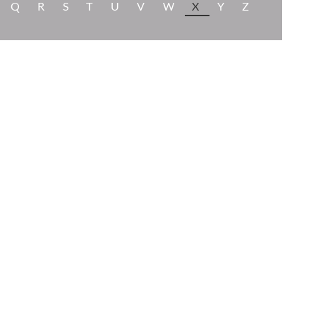
Q
R
S
T
U
V
W
X
Y
Z