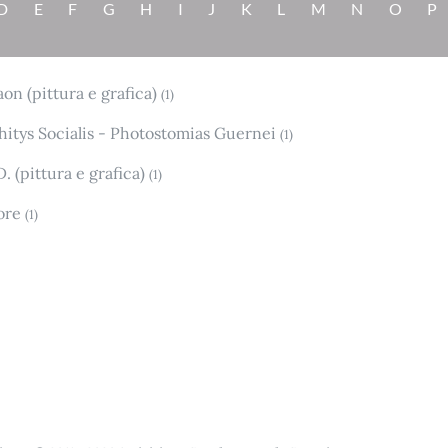
D
E
F
G
H
I
J
K
L
M
N
O
P
on (pittura e grafica)
(1)
itys Socialis - Photostomias Guernei
(1)
. (pittura e grafica)
(1)
ore
(1)