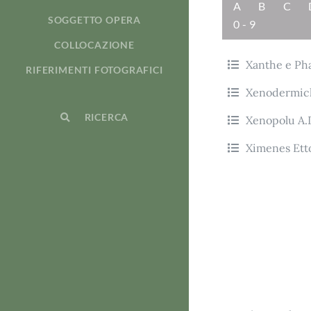
A
B
C
SOGGETTO OPERA
0-9
COLLOCAZIONE
Xanthe e Pha
RIFERIMENTI FOTOGRAFICI
Xenodermich
RICERCA
Xenopolu A.D
Ximenes Ett