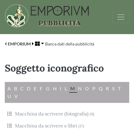
EMPORIUM
Banca dati della pubblicità
Soggetto iconografico
A
B
C
D
E
F
G
H
I
L
M
N
O
P
Q
R
S
T
U
V
Macchina da scrivere (fotografia)
(9)
Macchina da scrivere e libri
(17)