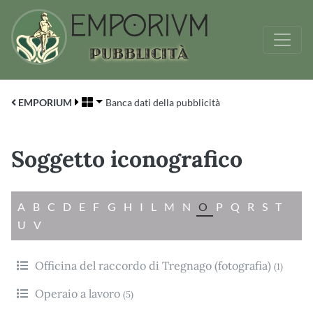
EMPORIUM
Banca dati della pubblicità
Soggetto iconografico
A
B
C
D
E
F
G
H
I
L
M
N
O
P
Q
R
S
T
U
V
Officina del raccordo di Tregnago (fotografia)
(1)
Operaio a lavoro
(5)